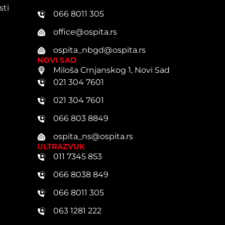
sti
066 8011 305
office@ospita.rs
ospita_nbgd@ospita.rs
NOVI SAD
Miloša Crnjanskog 1, Novi Sad
021 304 7601
021 304 7601
066 803 8849
ospita_ns@ospita.rs
ULTRAZVUK
011 7345 853
066 8038 849
066 8011 305
063 1281 222