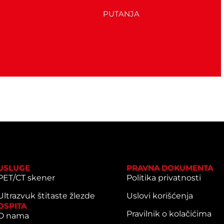
PUTANJA
USLUGE
PRAVNA DOKUMENTA
PET/CT skener
Politika privatnosti
Ultrazvuk štitaste žlezde
Uslovi korišćenja
OSPITA
Pravilnik o kolačićima
O nama