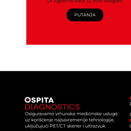
Dr Agostina Neta 32, Novi Beograd
PUTANJA
Osiguravamo vrhunske medicinske usluge
uz korišćenje najsavremenije tehnologije,
uključujući PET/CT skener i ultrazvuk.