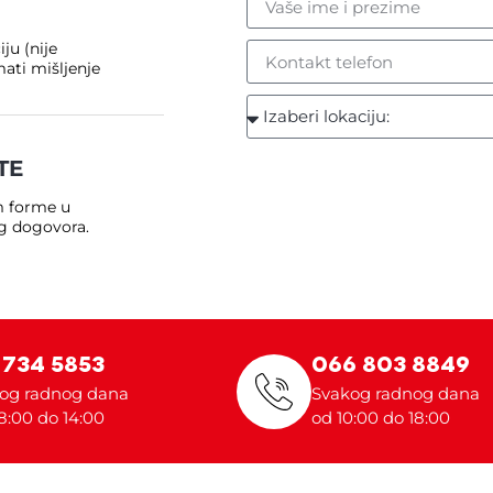
u (nije
mati mišljenje
TE
m forme u
og dogovora.
 734 5853
066 803 8849
og radnog dana
Svakog radnog dana
8:00 do 14:00
od 10:00 do 18:00