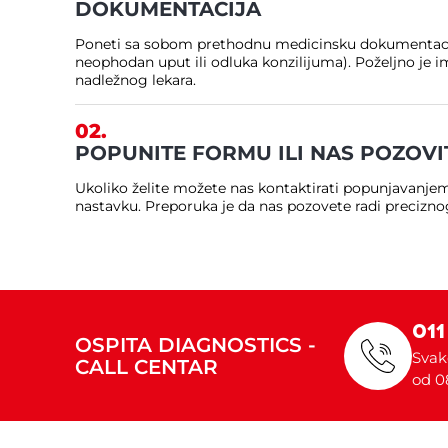
DOKUMENTACIJA
Poneti sa sobom prethodnu medicinsku dokumentacij
neophodan uput ili odluka konzilijuma). Poželjno je i
nadležnog lekara.
02.
POPUNITE FORMU ILI NAS POZOVI
Ukoliko želite možete nas kontaktirati popunjavanje
nastavku. Preporuka je da nas pozovete radi precizn
011
OSPITA DIAGNOSTICS -
Svak
CALL CENTAR
od 0