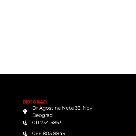
BEOGRAD
Dr Agostina Neta 32, Novi
Beograd
011 734 5853
066 803 8849