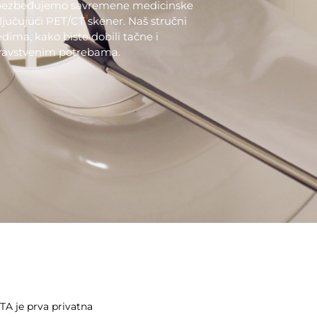
obezbeđujemo savremene medicinske
ljučujući PET/CT skener. Naš stručni
ima, kako biste dobili tačne i
dravstvenim potrebama.
TA je prva privatna