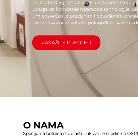
U Ospita Diagnostics centru u Novom Sadu 
usluge uz korišćenje napredne tehnologije, uk
tim posvećen je preciznim i pouzdanim pregled
sveobuhvatne rezultate prilagođene vašim z
ZAKAŽITE PREGLED
O NAMA
Specijalna bolnica iz oblasti nuklearne medicine OSPI