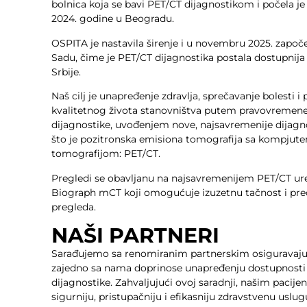
bolnica koja se bavi PET/CT dijagnostikom i počela j
2024. godine u Beogradu.
OSPITA je nastavila širenje i u novembru 2025. zapo
Sadu, čime je PET/CT dijagnostika postala dostupnija
Srbije.
Naš cilj je unapređenje zdravlja, sprečavanje bolesti i
kvalitetnog života stanovništva putem pravovremen
dijagnostike, uvođenjem nove, najsavremenije dijag
što je pozitronska emisiona tomografija sa kompjut
tomografijom: PET/CT.
Pregledi se obavljanu na najsavremenijem PET/CT u
Biograph mCT koji omogućuje izuzetnu tačnost i preci
pregleda.
NAŠI PARTNERI
Sarađujemo sa renomiranim partnerskim osiguravaj
zajedno sa nama doprinose unapređenju dostupnosti i
dijagnostike. Zahvaljujući ovoj saradnji, našim paci
sigurniju, pristupačniju i efikasniju zdravstvenu uslug