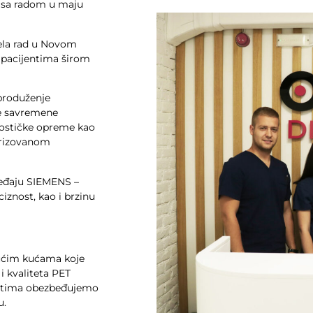
e sa radom u maju
čela rad u Novom
 pacijentima širom
 produženje
e savremene
nostičke opreme kao
erizovanom
ređaju SIEMENS –
znost, kao i brzinu
ućim kućama koje
 kvaliteta PET
jentima obezbeđujemo
u.