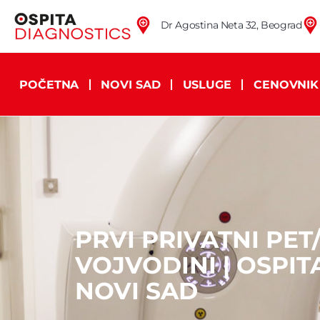
Dr Agostina Neta 32, Beograd
POČETNA
NOVI SAD
USLUGE
CENOVNIK
PRVI PRIVATNI PET
VOJVODINI | OSPIT
NOVI SAD