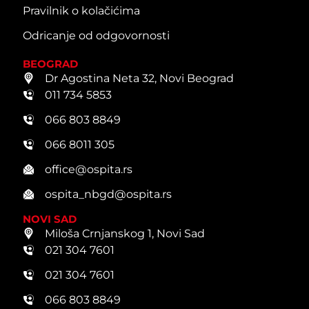
Pravilnik o kolačićima
Odricanje od odgovornosti
BEOGRAD
Dr Agostina Neta 32, Novi Beograd
011 734 5853
066 803 8849
066 8011 305
office@ospita.rs
ospita_nbgd@ospita.rs
NOVI SAD
Miloša Crnjanskog 1, Novi Sad
021 304 7601
021 304 7601
066 803 8849