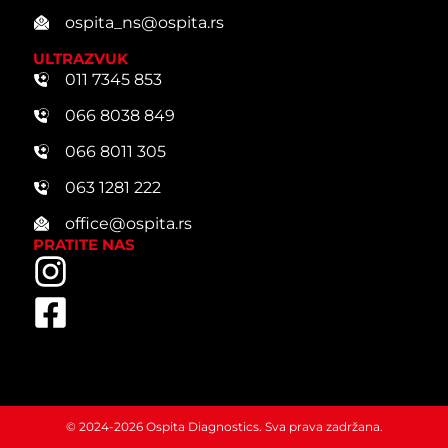
ospita_ns@ospita.rs
ULTRAZVUK
011 7345 853
066 8038 849
066 8011 305
063 1281 222
office@ospita.rs
PRATITE NAS
© 2024-2026 Ospita Diagnostics. Sva prava zadržana.