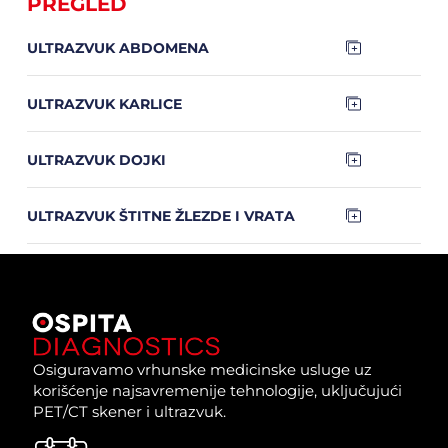
PREGLED
ULTRAZVUK ABDOMENA
ULTRAZVUK KARLICE
ULTRAZVUK DOJKI
ULTRAZVUK ŠTITNE ŽLEZDE I VRATA
Osiguravamo vrhunske medicinske usluge uz
korišćenje najsavremenije tehnologije, uključujući
PET/CT skener i ultrazvuk.